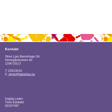
Kontakt
Store Ljan Barnehage SA
Herregårdsveien 40
1168 OSLO
T: 22623010
E:
styrer@storeljan.no
Daglig Leder:
Trine Edstrøm
92207497